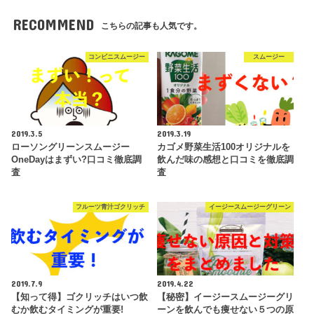
RECOMMEND
こちらの記事も人気です。
コンビニスムージー
スムージー
2019.3.5
2019.3.19
ローソングリーンスムージー
カゴメ野菜生活100オリジナルを
OneDayはまずい?口コミ徹底調
飲んだ味の感想と口コミを徹底調
査
査
フルーツ青汁ゴクリッチ
イージースムージーグリーン
2019.7.9
2019.4.22
【知って得】ゴクリッチはいつ飲
【秘密】イージースムージーグリ
むか飲むタイミングが重要!
ーンを飲んでも痩せない５つの原