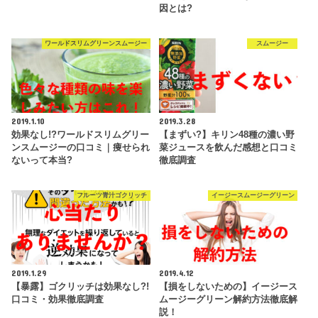
因とは?
ワールドスリムグリーンスムージー
スムージー
2019.1.10
2019.3.28
効果なし!?ワールドスリムグリー
【まずい?】キリン48種の濃い野
ンスムージーの口コミ｜痩せられ
菜ジュースを飲んだ感想と口コミ
ないって本当?
徹底調査
フルーツ青汁ゴクリッチ
イージースムージーグリーン
2019.1.29
2019.4.12
【暴露】ゴクリッチは効果なし?!
【損をしないための】イージース
口コミ・効果徹底調査
ムージーグリーン解約方法徹底解
説！