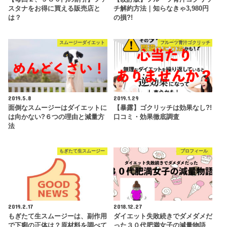
スタナをお得に買える販売店と
チ解約方法｜知らなきゃ3,980円
は？
の損?!
スムージーダイエット
フルーツ青汁ゴクリッチ
2019.5.8
2019.1.29
面倒なスムージーはダイエットに
【暴露】ゴクリッチは効果なし?!
は向かない?６つの理由と減量方
口コミ・効果徹底調査
法
もぎたて生スムージー
プロフィール
2019.2.17
2018.12.27
もぎたて生スムージーは、副作用
ダイエット失敗続きでダメダメだ
で下痢の正体は？原材料を調べて
った３０代肥満女子の減量物語