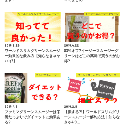
ワールドスリムグリーンスムージー
イージースムージーグリーン
2019.2.26
2019.4.22
ワールドスリムグリーンスムージ
83%オフ?イージースムージーグ
ー効果的な飲み方【知らなきゃヤ
リーンはどこの薬局で買うのがお
バイ!】
得?
コンビニスムージー
ワールドスリムグリーンスムージー
2019.4.8
2019.2.8
ファミマグリーンスムージーは栄
【損する?!】ワールドスリムグリ
養たっぷりでダイエットに効果あ
ーンスムージー解約方法｜知らな
る?
きゃ4,9…