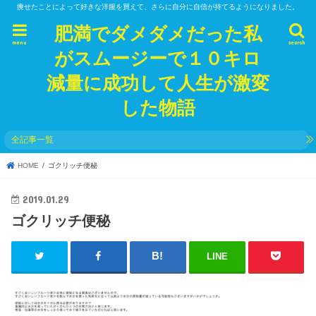
痩せたことによって好きな洋服を買えて、さらに自分に自信が持てるようになりました。
肥満でダメダメだった私
menu
search
がスムージーで１０キロ
減量に成功して人生が激変
した物語
全記事一覧
HOME
ゴクリッチ便秘
2019.01.29
ゴクリッチ便秘
LINE