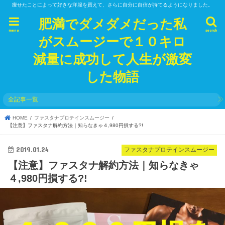
痩せたことによって好きな洋服を買えて、さらに自分に自信が持てるようになりました。
肥満でダメダメだった私
menu
search
がスムージーで１０キロ
減量に成功して人生が激変
した物語
全記事一覧
HOME
ファスタナプロテインスムージー
【注意】ファスタナ解約方法｜知らなきゃ４,980円損する?!
2019.01.24
ファスタナプロテインスムージー
【注意】ファスタナ解約方法｜知らなきゃ
４,980円損する?!