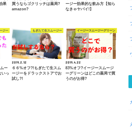
効果
買うならゴクリッチは薬局?
ージー効果的な飲み方【知ら
amazon?
なきゃヤバイ!】
ージー
もぎたて生スムージー
イージースムージーグリーン
2019.2.12
2019.4.22
スムー
６６%オフ?!もぎたて生スム
83%オフ?イージースムージ
ないっ
ージーをドラックストアでお
ーグリーンはどこの薬局で買
試し?!
うのがお得?