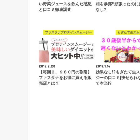
い野菜ジュースを飲んだ感想
相を暴露!!頑張ったのに
と口コミ徹底調査
なし?
ファスタナプロテインスムージー
もぎたて生スム
2019.2.20
2019.1.14
【毎回２、９８０円の割引】
効果なし!?もぎたて生
ファスタナをお得に買える販
ジーの口コミ|痩せられ
売店とは？
て本当!?