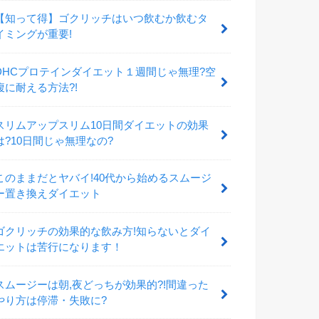
【知って得】ゴクリッチはいつ飲むか飲むタ
イミングが重要!
DHCプロテインダイエット１週間じゃ無理?空
腹に耐える方法?!
スリムアップスリム10日間ダイエットの効果
は?10日間じゃ無理なの?
このままだとヤバイ!40代から始めるスムージ
ー置き換えダイエット
ゴクリッチの効果的な飲み方!知らないとダイ
エットは苦行になります！
スムージーは朝,夜どっちが効果的?!間違った
やり方は停滞・失敗に?