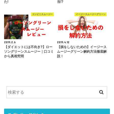
た!
当!?
コンビニスムージー
イージースムージーグリーン
2019.2.6
2019.4.12
【ダイエットには不向き?】ロー
【損をしないための】イージース
ソングリーンスムージー｜口コミ
ムージーグリーン解約方法徹底解
から真相究明
説！