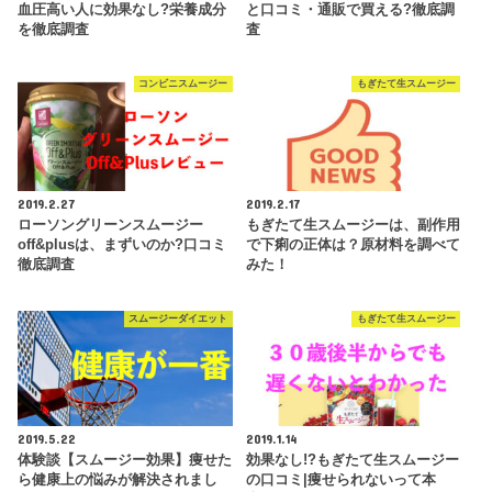
血圧高い人に効果なし?栄養成分
と口コミ・通販で買える?徹底調
を徹底調査
査
コンビニスムージー
もぎたて生スムージー
2019.2.27
2019.2.17
ローソングリーンスムージー
もぎたて生スムージーは、副作用
off&plusは、まずいのか?口コミ
で下痢の正体は？原材料を調べて
徹底調査
みた！
スムージーダイエット
もぎたて生スムージー
2019.5.22
2019.1.14
体験談【スムージー効果】痩せた
効果なし!?もぎたて生スムージー
ら健康上の悩みが解決されまし
の口コミ|痩せられないって本