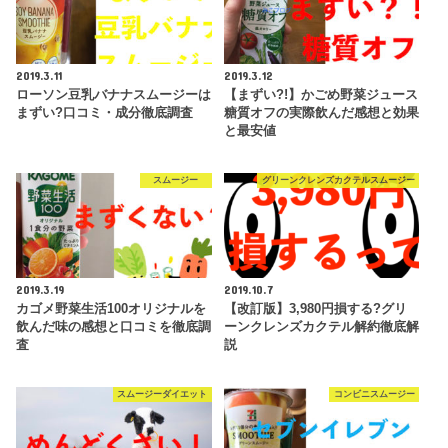
2019.3.11
2019.3.12
ローソン豆乳バナナスムージーは
【まずい?!】かごめ野菜ジュース
まずい?口コミ・成分徹底調査
糖質オフの実際飲んだ感想と効果
と最安値
スムージー
グリーンクレンズカクテルスムージー
2019.3.19
2019.10.7
カゴメ野菜生活100オリジナルを
【改訂版】3,980円損する?グリ
飲んだ味の感想と口コミを徹底調
ーンクレンズカクテル解約徹底解
査
説
スムージーダイエット
コンビニスムージー