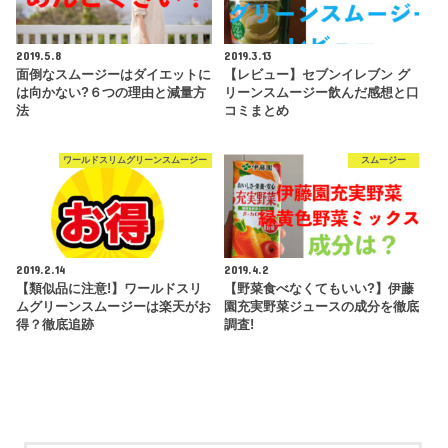
2019.5.8
2019.3.13
面倒なスムージーはダイエットに
【レビュー】セブンイレブン グ
は向かない?６つの理由と減量方
リーンスムージー飲んだ感想と口
法
コミまとめ
ワールドスリムグリーンスムージー
スムージー
2019.2.14
2019.4.2
【類似品に注意!】ワールドスリ
【野菜食べなくてもいい?】伊藤
ムグリーンスムージーは楽天がお
園充実野菜ジュースの成分を徹底
得？徹底追跡
調査!