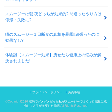
スムージーは朝,夜どっちが効果的?!間違ったやり方は
停滞・失敗に?
噂のスムージー１日断食の真相を暴露!!頑張ったのに
効果なし?
体験談【スムージー効果】痩せたら健康上の悩みが解
決されました!
プライバシーポリシー
免責事項
©Copyright2026
肥満でダメダメだった私がスムージーで１０キロ減量に成
功して人生が激変した物語
.All Rights Reserved.