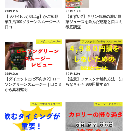
2019.2.5
2019.3.28
【ヤバイ!○○が31.1g】かごめ野
【まずい?】キリン48種の濃い野
菜生活100グリーンスムージーの
菜ジュースを飲んだ感想と口コミ
口コ…
徹底調査
コンビニスムージー
ファスタナプロテインスムージー
2019.2.6
2019.1.24
【ダイエットには不向き?】ロー
【注意】ファスタナ解約方法｜知
ソングリーンスムージー｜口コミ
らなきゃ４,980円損する?!
から真相究明
フルーツ青汁ゴクリッチ
スムージーダイエット