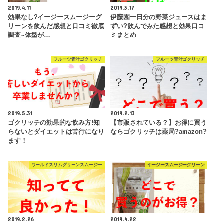
2019.4.11
2019.3.17
効果なし?イージースムージーグ
伊藤園一日分の野菜ジュースはま
リーンを飲んだ感想と口コミ徹底
ずい?飲んでみた感想と効果口コ
調査~体型が…
ミまとめ
フルーツ青汁ゴクリッチ
フルーツ青汁ゴクリッチ
2019.5.31
2019.2.13
ゴクリッチの効果的な飲み方!知
【市販されている？】お得に買う
らないとダイエットは苦行になり
ならゴクリッチは薬局?amazon?
ます！
ワールドスリムグリーンスムージー
イージースムージーグリーン
2019.2.26
2019.4.22