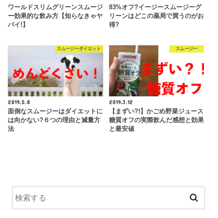
ワールドスリムグリーンスムージ
83%オフ?イージースムージーグ
ー効果的な飲み方【知らなきゃヤ
リーンはどこの薬局で買うのがお
バイ!】
得?
スムージーダイエット
スムージー
2019.5.8
2019.3.12
面倒なスムージーはダイエットに
【まずい?!】かごめ野菜ジュース
は向かない?６つの理由と減量方
糖質オフの実際飲んだ感想と効果
法
と最安値