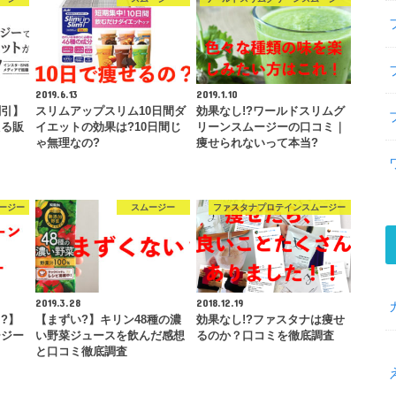
2019.6.13
2019.1.10
割引】
スリムアップスリム10日間ダ
効果なし!?ワールドスリムグ
える販
イエットの効果は?10日間じ
リーンスムージーの口コミ｜
ゃ無理なの?
痩せられないって本当?
ージー
スムージー
ファスタナプロテインスムージー
2019.3.28
2018.12.19
?】
【まずい?】キリン48種の濃
効果なし!?ファスタナは痩せ
ージー
い野菜ジュースを飲んだ感想
るのか？口コミを徹底調査
と口コミ徹底調査