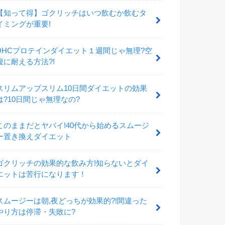
【知って得】ゴクリッチはいつ飲むか飲むタ
イミングが重要!
DHCプロテインダイエット１週間じゃ無理?空
腹に耐える方法?!
スリムアップスリム10日間ダイエットの効果
は?10日間じゃ無理なの?
このままだとヤバイ!40代から始めるスムージ
ー置き換えダイエット
ゴクリッチの効果的な飲み方!知らないとダイ
エットは苦行になります！
スムージーは朝,夜どっちが効果的?!間違った
やり方は停滞・失敗に?