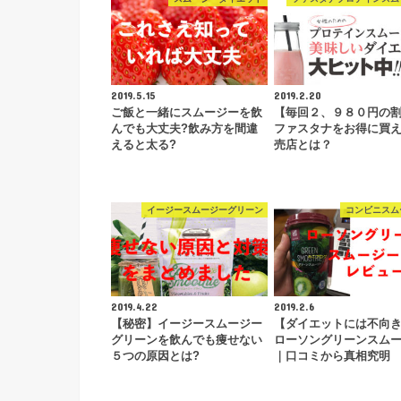
2019.5.15
2019.2.20
ご飯と一緒にスムージーを飲
【毎回２、９８０円の
んでも大丈夫?飲み方を間違
ファスタナをお得に買
えると太る?
売店とは？
イージースムージーグリーン
コンビニスム
2019.4.22
2019.2.6
【秘密】イージースムージー
【ダイエットには不向き
グリーンを飲んでも痩せない
ローソングリーンスム
５つの原因とは?
｜口コミから真相究明