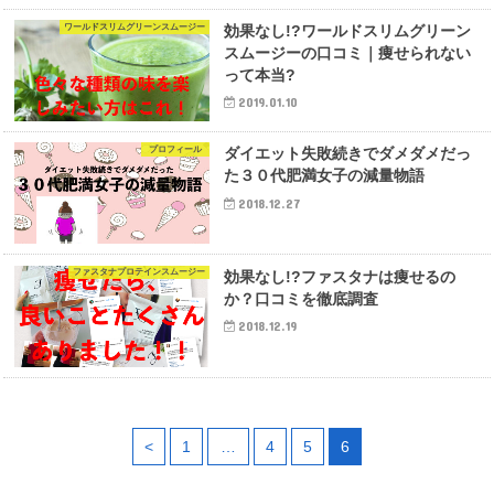
ワールドスリムグリーンスムージー
効果なし!?ワールドスリムグリーン
スムージーの口コミ｜痩せられない
って本当?
2019.01.10
プロフィール
ダイエット失敗続きでダメダメだっ
た３０代肥満女子の減量物語
2018.12.27
ファスタナプロテインスムージー
効果なし!?ファスタナは痩せるの
か？口コミを徹底調査
2018.12.19
<
1
…
4
5
6