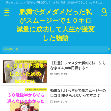
痩せたことによって好きな洋服を買えて、さらに自分に自信が持てるようになりました。
肥満でダメダメだった私
menu
search
がスムージーで１０キロ
減量に成功して人生が激変
した物語
全記事一覧
ファスタナプロテインスムージー
【注意】ファスタナ解約方法｜知ら
なきゃ４,980円損する?!
2019.01.24
もぎたて生スムージー
効果なし!?もぎたて生スムージーの
口コミ|痩せられないって本当!?
2019.01.14