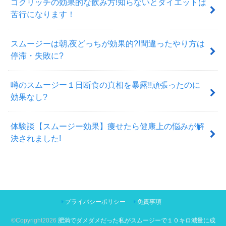
ゴクリッチの効果的な飲み方!知らないとダイエットは
苦行になります！
スムージーは朝,夜どっちが効果的?!間違ったやり方は
停滞・失敗に?
噂のスムージー１日断食の真相を暴露!!頑張ったのに
効果なし?
体験談【スムージー効果】痩せたら健康上の悩みが解
決されました!
プライバシーポリシー
免責事項
©Copyright2026
肥満でダメダメだった私がスムージーで１０キロ減量に成