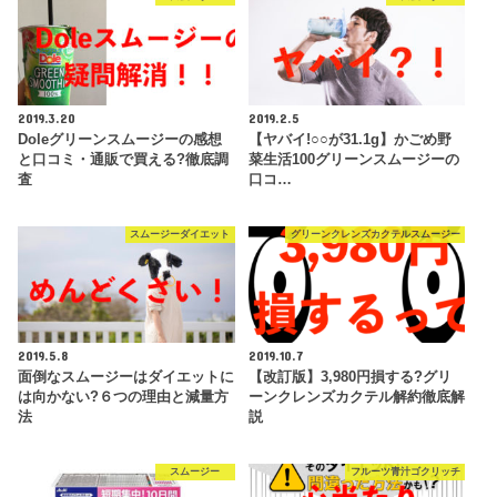
2019.3.20
2019.2.5
Doleグリーンスムージーの感想
【ヤバイ!○○が31.1g】かごめ野
と口コミ・通販で買える?徹底調
菜生活100グリーンスムージーの
査
口コ…
スムージーダイエット
グリーンクレンズカクテルスムージー
2019.5.8
2019.10.7
面倒なスムージーはダイエットに
【改訂版】3,980円損する?グリ
は向かない?６つの理由と減量方
ーンクレンズカクテル解約徹底解
法
説
スムージー
フルーツ青汁ゴクリッチ